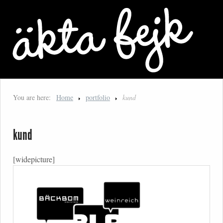
You are here:
Home
portfolio
kund
kund
[widepicture]