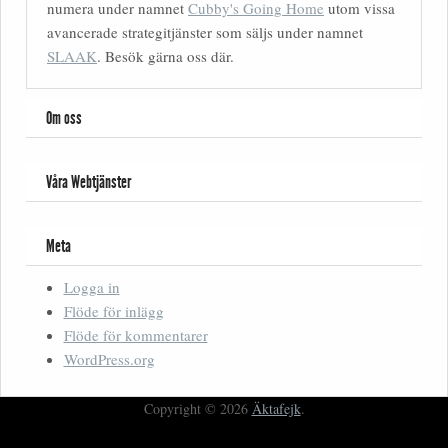
numera under namnet
Cubby's Going Home
utom vissa
avancerade strategitjänster som säljs under namnet
SLAAK
. Besök gärna oss där.
Om oss
Våra Webtjänster
Meta
Logga in
Flöde för inlägg
Flöde för kommentarer
WordPress.org
Copyright © 2026
Äktafejk
.