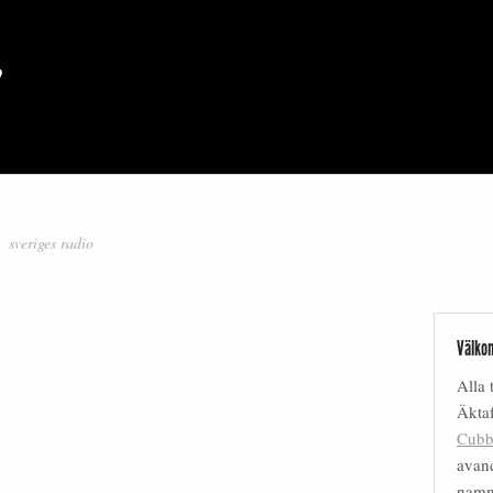
sveriges radio
Välkom
Alla 
Äktaf
Cubb
avanc
nam