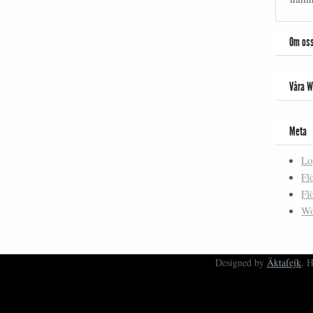
Om os
Våra W
Meta
Lo
Fl
Fl
Wo
Designed by
Äktafejk
. 