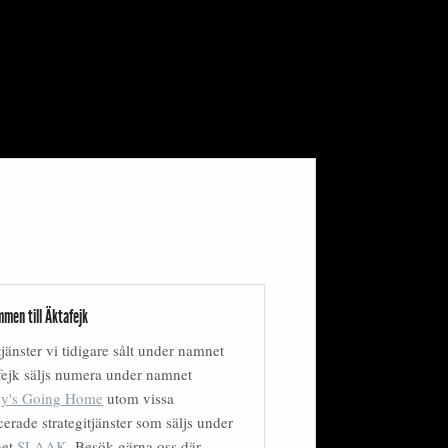
men till Äktafejk
tjänster vi tidigare sålt under namnet
ejk säljs numera under namnet
y's Going Home
utom vissa
erade strategitjänster som säljs under
net
SLAAK
. Besök gärna oss där.