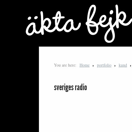
You are here:
Home
portfolio
kund
sveriges radio