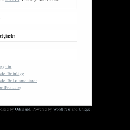
s
ebtjänster
gga in
öde för inlägg
öde för kommentarer
rdPress.org
Hosted by
Oderland
. Powered by
WordPress
and
Unique
.