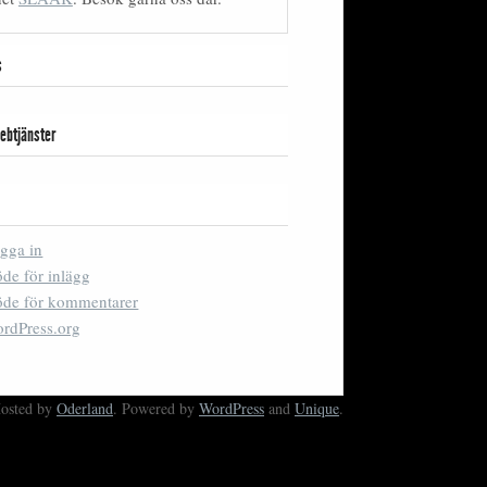
s
ebtjänster
gga in
öde för inlägg
öde för kommentarer
rdPress.org
Hosted by
Oderland
. Powered by
WordPress
and
Unique
.