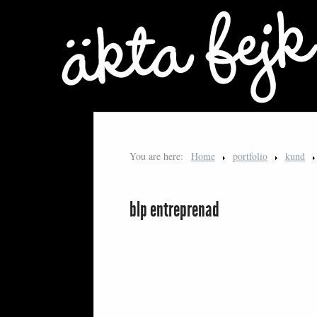
You are here:
Home
portfolio
kund
blp entreprenad