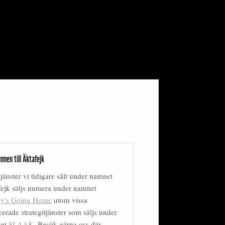
men till Äktafejk
tjänster vi tidigare sålt under namnet
ejk säljs numera under namnet
y's Going Home
utom vissa
erade strategitjänster som säljs under
net
SLAAK
. Besök gärna oss där.