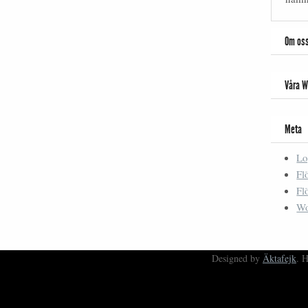
Om os
Våra W
Meta
Lo
Fl
Fl
Wo
Designed by
Äktafejk
. 