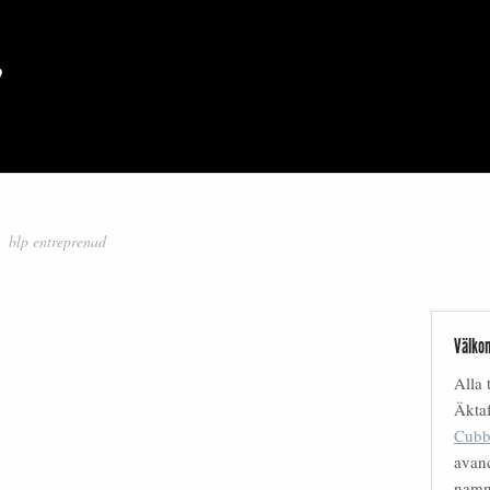
blp entreprenad
Välkom
Alla 
Äktaf
Cubb
avanc
nam