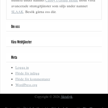
numera under namnet
Cubby's Going Home
utom vissa
avancerade strategitjänster som säljs under namnet
SLAAK
. Besök gärna oss där.
Om oss
Våra Webtjänster
Meta
Logga in
Flöde för inlägg
Flöde för kommentarer
WordPress.org
Copyright © 2026
Äktafejk
.