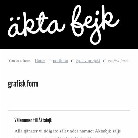
You are here:
Home
portfolio
typ av projekt
grafisk form
grafisk form
Välkommen till Äktafejk
Alla tjänster vi tidigare sålt under namnet Äktafejk säljs