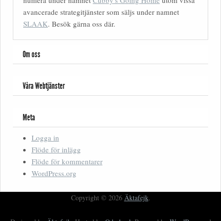
numera under namnet
Cubby's Going Home
utom vissa
avancerade strategitjänster som säljs under namnet
SLAAK
. Besök gärna oss där.
Om oss
Våra Webtjänster
Meta
Logga in
Flöde för inlägg
Flöde för kommentarer
WordPress.org
Copyright © 2026
Äktafejk
.