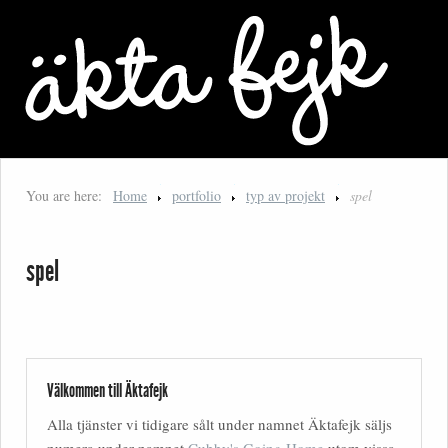
You are here:
Home
portfolio
typ av projekt
spel
spel
Välkommen till Äktafejk
Alla tjänster vi tidigare sålt under namnet Äktafejk säljs