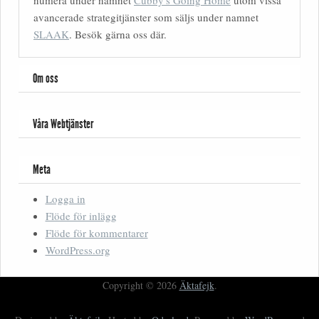
numera under namnet
Cubby's Going Home
utom vissa
avancerade strategitjänster som säljs under namnet
SLAAK
. Besök gärna oss där.
Om oss
Våra Webtjänster
Meta
Logga in
Flöde för inlägg
Flöde för kommentarer
WordPress.org
Copyright © 2026
Äktafejk
.