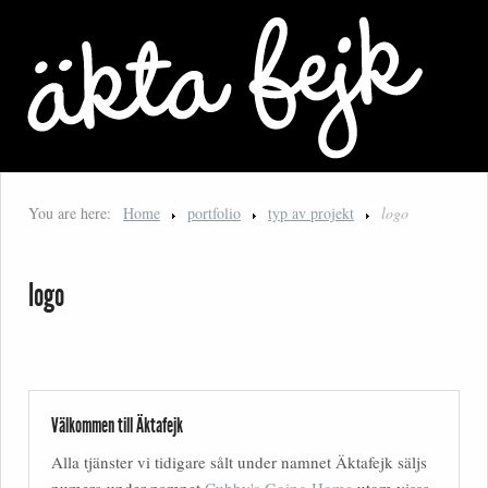
You are here:
Home
portfolio
typ av projekt
logo
logo
Välkommen till Äktafejk
Alla tjänster vi tidigare sålt under namnet Äktafejk säljs