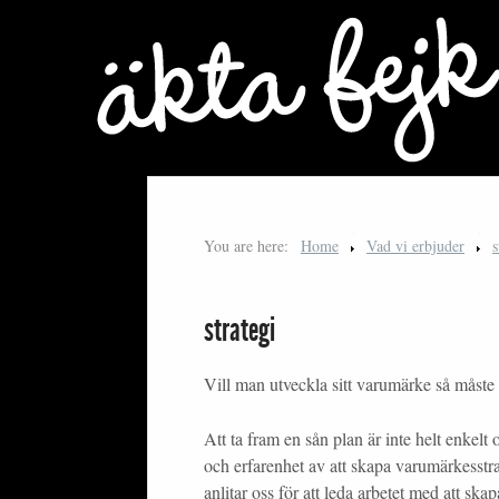
You are here:
Home
Vad vi erbjuder
s
strategi
Vill man utveckla sitt varumärke så måst
Att ta fram en sån plan är inte helt enkel
och erfarenhet av att skapa varumärkesstr
anlitar oss för att leda arbetet med att ska