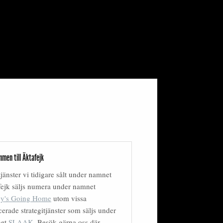
men till Äktafejk
tjänster vi tidigare sålt under namnet
ejk säljs numera under namnet
y's Going Home
utom vissa
erade strategitjänster som säljs under
net
SLAAK
. Besök gärna oss där.