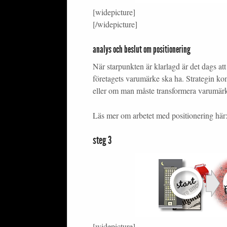
[widepicture]
[/widepicture]
analys och beslut om positionering
När starpunkten är klarlagd är det dags a
företagets varumärke ska ha. Strategin k
eller om man måste transformera varumär
Läs mer om arbetet med positionering här
steg 3
[widepicture]