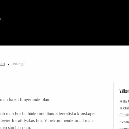
tart
strategi
Välkom
e man ha en fungerande plan.
Alla 
Äktaf
t och man bör ha både omfattande teoretiska kunskaper
Cubb
ategier för att lyckas bra. Vi rekommenderar att man
avanc
pa en sån här plan.
nam