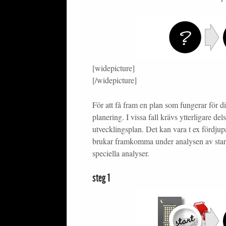
[widepicture]
[/widepicture]
För att få fram en plan som fungerar för di
planering. I vissa fall krävs ytterligare d
utvecklingsplan. Det kan vara t ex fördju
brukar framkomma under analysen av startp
speciella analyser.
steg 1