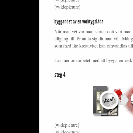
[/widepicture]
byggandet av en verktygslåda
När man vet var man startar och vart man s
tillgång till för att ta sig dit man vill. 
som med lite kreativitet kan omvandlas ti
Läs mer om arbetet med att bygga en verk
steg 4
[widepicture]
[/widepicture]