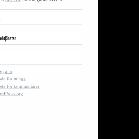
s
ebtjänster
gga in
öde för inlägg
öde för kommentarer
rdPress.org