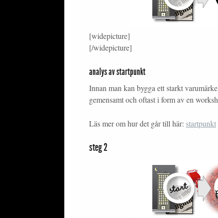
[widepicture]
[/widepicture]
analys av startpunkt
Innan man kan bygga ett starkt varumärke 
gemensamt och oftast i form av en works
Läs mer om hur det går till här:
startpunkt
steg 2