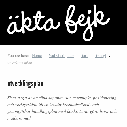
You are here:
Home
Vad vi erbjuder
start
strategi
utvecklingsplan
utvecklingsplan
Sista steget är att sätta samman allt, startpunkt, positionering
och verktygslåda till en kreativ kostnadseffektiv och
genomförbar handlingsplan med konkreta att-göra-listor och
mätbara mål.