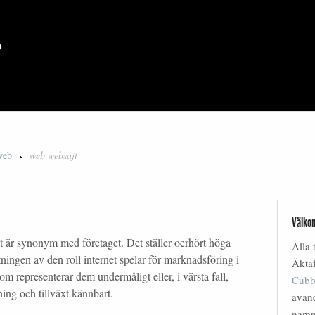
web
web websajt
Välkom
ajt är synonym med företaget. Det ställer oerhört höga
Alla 
ningen av den roll internet spelar för marknadsföring i
Äktaf
om representerar dem undermåligt eller, i värsta fall,
Cubb
ning och tillväxt kännbart.
avanc
nam