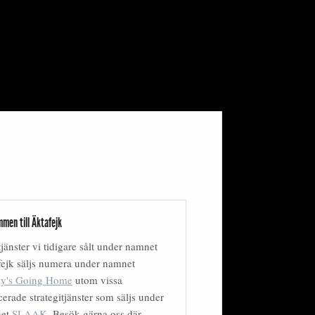
men till Äktafejk
tjänster vi tidigare sålt under namnet
ejk säljs numera under namnet
y's Going Home
utom vissa
erade strategitjänster som säljs under
net
SLAAK
. Besök gärna oss där.