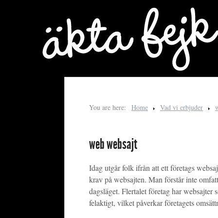
You are here:
Home
Vad vi erbjuder
web websajt
Idag utgår folk ifrån att ett företags webs
krav på websajten. Man förstår inte omfatt
dagsläget. Flertalet företag har websajter s
felaktigt, vilket påverkar företagets omsätt