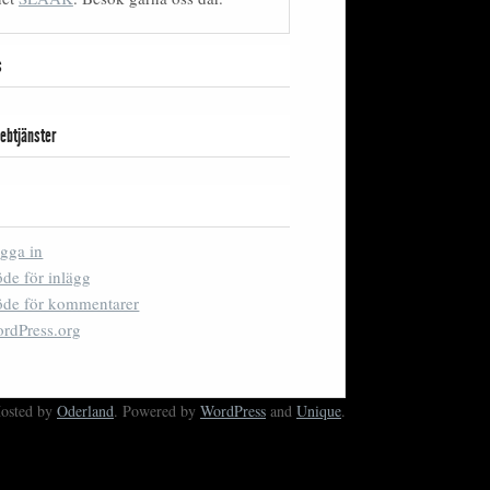
s
ebtjänster
gga in
öde för inlägg
öde för kommentarer
rdPress.org
Hosted by
Oderland
. Powered by
WordPress
and
Unique
.