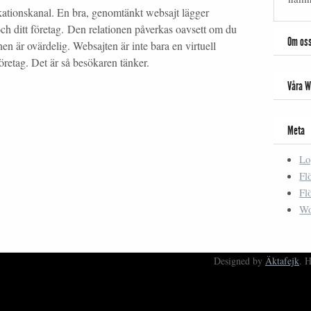
ationskanal. En bra, genomtänkt websajt lägger
ch ditt företag. Den relationen påverkas oavsett om du
Om os
en är ovärdelig. Websajten är inte bara en virtuell
företag. Det är så besökaren tänker.
Våra W
Meta
Lo
Fl
Fl
Wo
Designed by
Äktafejk
. 